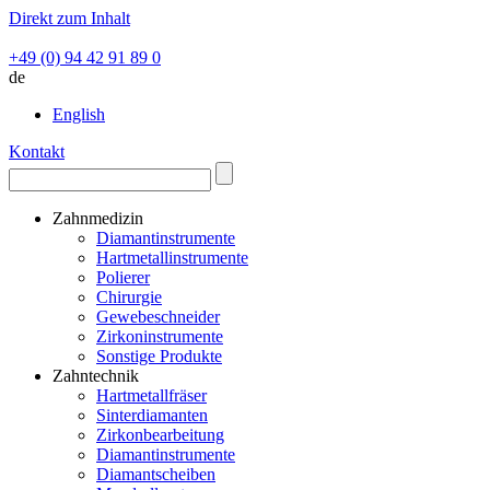
Direkt zum Inhalt
+49 (0) 94 42 91 89 0
de
English
Kontakt
Zahnmedizin
Diamantinstrumente
Hartmetallinstrumente
Polierer
Chirurgie
Gewebeschneider
Zirkoninstrumente
Sonstige Produkte
Zahntechnik
Hartmetallfräser
Sinterdiamanten
Zirkonbearbeitung
Diamantinstrumente
Diamantscheiben