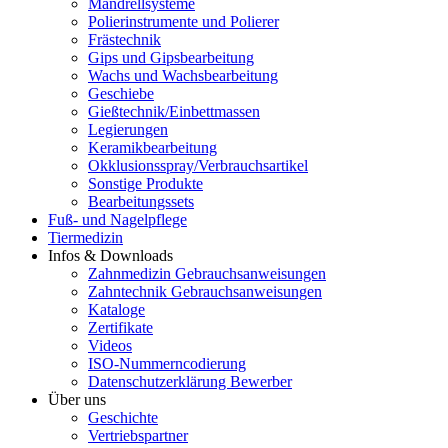
Mandrellsysteme
Polierinstrumente und Polierer
Frästechnik
Gips und Gipsbearbeitung
Wachs und Wachsbearbeitung
Geschiebe
Gießtechnik/Einbettmassen
Legierungen
Keramikbearbeitung
Okklusionsspray/Verbrauchsartikel
Sonstige Produkte
Bearbeitungssets
Fuß- und Nagelpflege
Tiermedizin
Infos & Downloads
Zahnmedizin Gebrauchsanweisungen
Zahntechnik Gebrauchsanweisungen
Kataloge
Zertifikate
Videos
ISO-Nummerncodierung
Datenschutzerklärung Bewerber
Über uns
Geschichte
Vertriebspartner