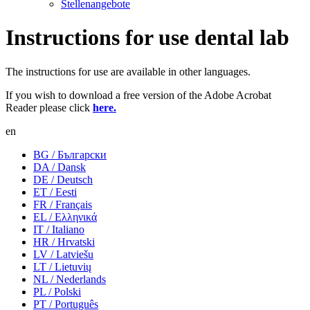
Stellenangebote
Instructions for use dental lab
The instructions for use are available in other languages.
If you wish to download a free version of the Adobe Acrobat
Reader please click
here.
en
BG / Български
DA / Dansk
DE / Deutsch
ET / Eesti
FR / Français
EL / Ελληνικά
IT / Italiano
HR / Hrvatski
LV / Latviešu
LT / Lietuvių
NL / Nederlands
PL / Polski
PT / Português