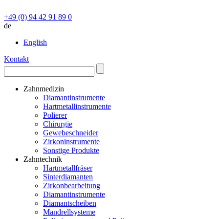
Direkt zum Inhalt
+49 (0) 94 42 91 89 0
de
English
Kontakt
Zahnmedizin
Diamantinstrumente
Hartmetallinstrumente
Polierer
Chirurgie
Gewebeschneider
Zirkoninstrumente
Sonstige Produkte
Zahntechnik
Hartmetallfräser
Sinterdiamanten
Zirkonbearbeitung
Diamantinstrumente
Diamantscheiben
Mandrellsysteme