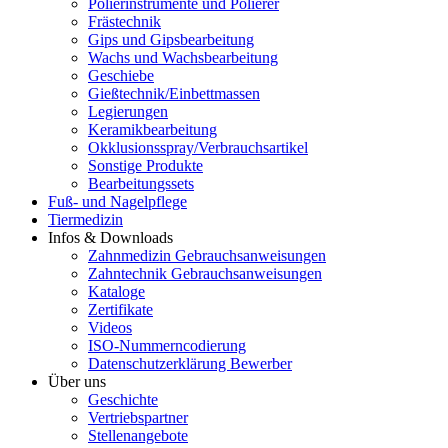
Polierinstrumente und Polierer
Frästechnik
Gips und Gipsbearbeitung
Wachs und Wachsbearbeitung
Geschiebe
Gießtechnik/Einbettmassen
Legierungen
Keramikbearbeitung
Okklusionsspray/Verbrauchsartikel
Sonstige Produkte
Bearbeitungssets
Fuß- und Nagelpflege
Tiermedizin
Infos & Downloads
Zahnmedizin Gebrauchsanweisungen
Zahntechnik Gebrauchsanweisungen
Kataloge
Zertifikate
Videos
ISO-Nummerncodierung
Datenschutzerklärung Bewerber
Über uns
Geschichte
Vertriebspartner
Stellenangebote