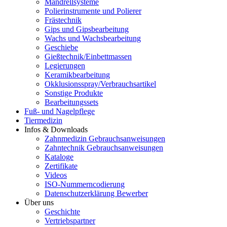
Mandrellsysteme
Polierinstrumente und Polierer
Frästechnik
Gips und Gipsbearbeitung
Wachs und Wachsbearbeitung
Geschiebe
Gießtechnik/Einbettmassen
Legierungen
Keramikbearbeitung
Okklusionsspray/Verbrauchsartikel
Sonstige Produkte
Bearbeitungssets
Fuß- und Nagelpflege
Tiermedizin
Infos & Downloads
Zahnmedizin Gebrauchsanweisungen
Zahntechnik Gebrauchsanweisungen
Kataloge
Zertifikate
Videos
ISO-Nummerncodierung
Datenschutzerklärung Bewerber
Über uns
Geschichte
Vertriebspartner