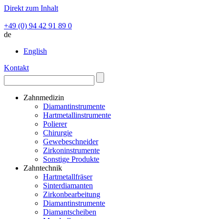
Direkt zum Inhalt
+49 (0) 94 42 91 89 0
de
English
Kontakt
Zahnmedizin
Diamantinstrumente
Hartmetallinstrumente
Polierer
Chirurgie
Gewebeschneider
Zirkoninstrumente
Sonstige Produkte
Zahntechnik
Hartmetallfräser
Sinterdiamanten
Zirkonbearbeitung
Diamantinstrumente
Diamantscheiben