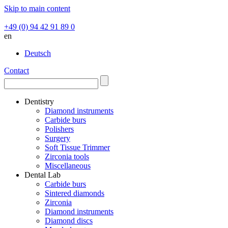
Skip to main content
+49 (0) 94 42 91 89 0
en
Deutsch
Contact
Dentistry
Diamond instruments
Carbide burs
Polishers
Surgery
Soft Tissue Trimmer
Zirconia tools
Miscellaneous
Dental Lab
Carbide burs
Sintered diamonds
Zirconia
Diamond instruments
Diamond discs