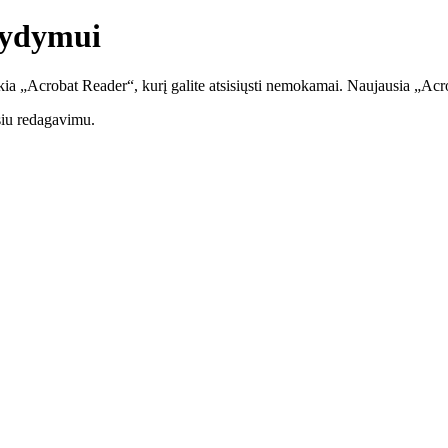
gydymui
kia „Acrobat Reader“, kurį galite atsisiųsti nemokamai. Naujausia „Ac
iu redagavimu.