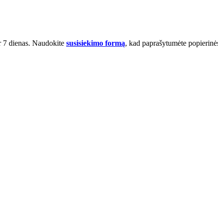
er 7 dienas. Naudokite
susisiekimo formą
, kad paprašytumėte popierinė