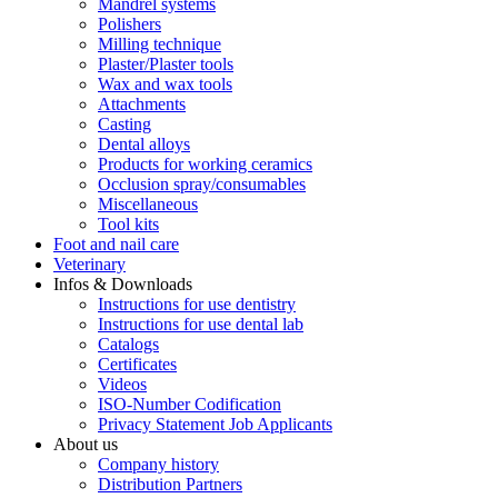
Mandrel systems
Polishers
Milling technique
Plaster/Plaster tools
Wax and wax tools
Attachments
Casting
Dental alloys
Products for working ceramics
Occlusion spray/consumables
Miscellaneous
Tool kits
Foot and nail care
Veterinary
Infos & Downloads
Instructions for use dentistry
Instructions for use dental lab
Catalogs
Certificates
Videos
ISO-Number Codification
Privacy Statement Job Applicants
About us
Company history
Distribution Partners