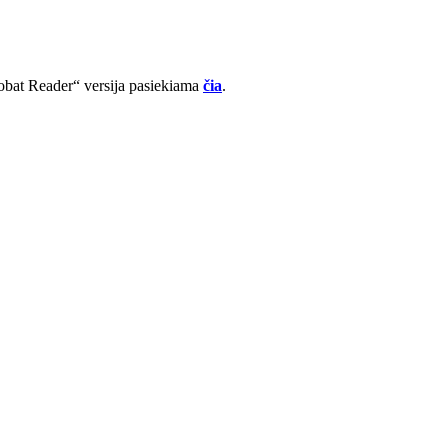
robat Reader“ versija pasiekiama
čia
.