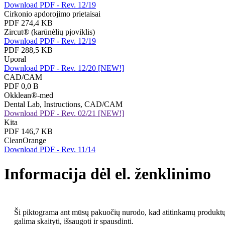
Download PDF - Rev. 12/19
Cirkonio apdorojimo prietaisai
PDF 274,4 KB
Zircut® (karūnėlių pjoviklis)
Download PDF - Rev. 12/19
PDF 288,5 KB
Uporal
Download PDF - Rev. 12/20 [NEW!]
CAD/CAM
PDF 0,0 B
Okklean®-med
Dental Lab, Instructions, CAD/CAM
Download PDF - Rev. 02/21 [NEW!]
Kita
PDF 146,7 KB
CleanOrange
Download PDF - Rev. 11/14
Informacija dėl el. ženklinimo
Ši piktograma ant mūsų pakuočių nurodo, kad atitinkamų produktų
galima skaityti, išsaugoti ir spausdinti.