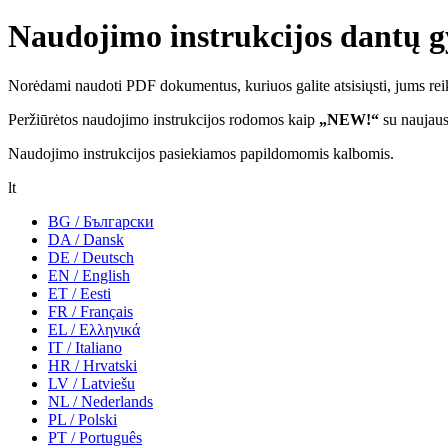
Naudojimo instrukcijos dantų 
Norėdami naudoti PDF dokumentus, kuriuos galite atsisiųsti, jums rei
Peržiūrėtos naudojimo instrukcijos rodomos kaip
„NEW!“
su naujaus
Naudojimo instrukcijos pasiekiamos papildomomis kalbomis.
lt
BG / Български
DA / Dansk
DE / Deutsch
EN / English
ET / Eesti
FR / Français
EL / Ελληνικά
IT / Italiano
HR / Hrvatski
LV / Latviešu
NL / Nederlands
PL / Polski
PT / Português