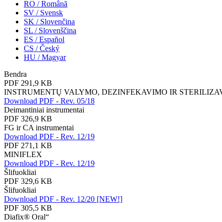
RO / Română
SV / Svensk
SK / Slovenčina
SL / Slovenščina
ES / Español
CS / Český
HU / Magyar
Bendra
PDF 291,9 KB
INSTRUMENTŲ VALYMO, DEZINFEKAVIMO IR STERILIZA
Download PDF - Rev. 05/18
Deimantiniai instrumentai
PDF 326,9 KB
FG ir CA instrumentai
Download PDF - Rev. 12/19
PDF 271,1 KB
MINIFLEX
Download PDF - Rev. 12/19
Šlifuokliai
PDF 329,6 KB
Šlifuokliai
Download PDF - Rev. 12/20 [NEW!]
PDF 305,5 KB
Diafix® Oral“